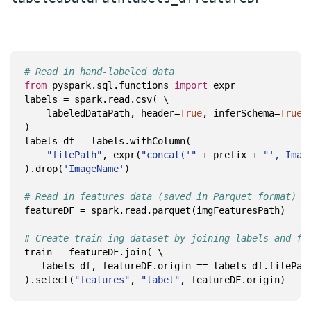
# Read in hand-labeled data 
from
 pyspark.sql.functions 
import
    labeledDataPath, header=
True
, inferSchema=
True
)

"filePath"
, expr(
"concat('"
 + prefix + 
"', Imag
).drop(
'ImageName'
# Read in features data (saved in Parquet format)
featureDF = spark.read.parquet(imgFeaturesPath)

# Create train-ing dataset by joining labels and fe
train = featureDF.join( \

).select(
"features"
, 
"label"