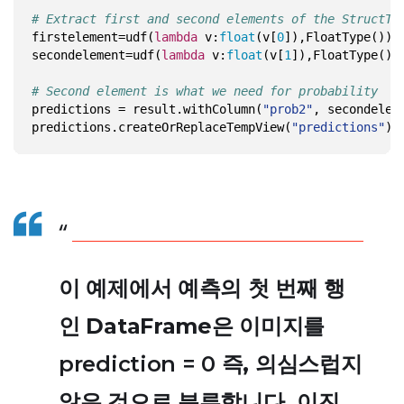
# Extract first and second elements of the StructTy
firstelement=udf(
lambda
 v:
float
(v[
0
secondelement=udf(
lambda
 v:
float
(v[
1
# Second element is what we need for probability
predictions = result.withColumn(
"prob2"
, secondelem
predictions.createOrReplaceTempView(
"predictions"
이 예제에서 예측의 첫 번째 행
인 DataFrame은 이미지를
prediction = 0
즉, 의심스럽지
않은 것으로 분류합니다. 이진