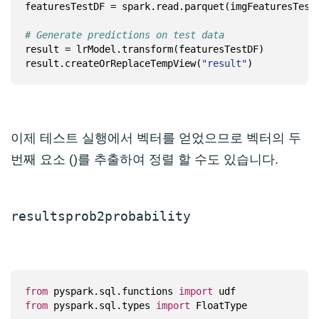
featuresTestDF = spark.read.parquet(imgFeaturesTestP
# Generate predictions on test data
result.createOrReplaceTempView(
"result"
이제 테스트 실행에서 벡터를 얻었으므로 벡터의 두
번째 요소 ()를 추출하여 정렬 할 수도 있습니다.
results
prob2
probability
from
 pyspark.sql.functions 
import
from
 pyspark.sql.types 
import