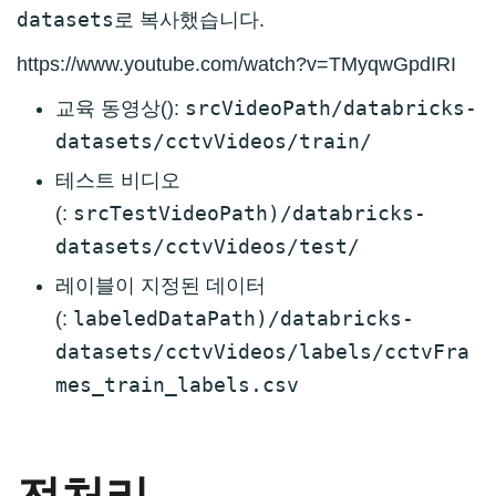
datasets
로 복사했습니다.
https://www.youtube.com/watch?v=TMyqwGpdIRI
srcVideoPath
/databricks-
교육 동영상():
datasets/cctvVideos/train/
테스트 비디오
srcTestVideoPath)
/databricks-
(:
datasets/cctvVideos/test/
레이블이 지정된 데이터
labeledDataPath)
/databricks-
(:
datasets/cctvVideos/labels/cctvFra
mes_train_labels.csv
전처리