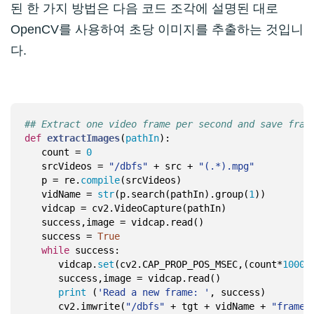
된 한 가지 방법은 다음 코드 조각에 설명된 대로
OpenCV를 사용하여 초당 이미지를 추출하는 것입니
다.
## Extract one video frame per second and save fram
def
extractImages
(
pathIn
):
   count = 
0
   srcVideos = 
"/dbfs"
 + src + 
"(.*).mpg"
   p = re.
compile
   vidName = 
str
(p.search(pathIn).group(
1
   vidcap = cv2.VideoCapture(pathIn)

   success = 
True
while
      vidcap.
set
(cv2.CAP_PROP_POS_MSEC,(count*
1000
print
 (
'Read a new frame: '
      cv2.imwrite(
"/dbfs"
 + tgt + vidName + 
"frame%