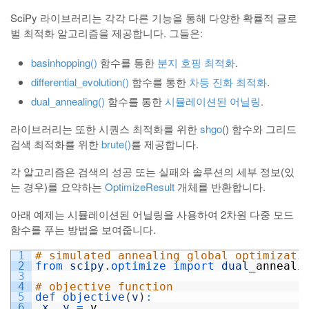
SciPy 라이브러리는 각각 다른 기능을 통해 다양한 확률적 글로
벌 최적화 알고리즘을 제공합니다. 그들은:
basinhopping()
함수를 통한
분지 호핑 최적화
.
differential_evolution()
함수를 통한
차등 진화 최적화
.
dual_annealing()
함수를 통한
시뮬레이션된 어닐링
.
라이브러리는 또한 시퀀스 최적화를 위한
shgo
() 함수와 그리드
검색 최적화를 위한
brute()
를 제공합니다.
각 알고리즘은 검색의 성공 또는 실패와 솔루션의 세부 정보(있
는 경우)를 요약하는
OptimizeResult
개체를 반환합니다.
아래 예제는 시뮬레이션된 어닐링을 사용하여 2차원 다중 모드
함수를 푸는 방법을 보여줍니다.
1
# simulated annealing global optimizati
2
from 
scipy
.
optimize 
import 
dual
_
anneali
3
4
# objective function
5
def 
objective
(
v
)
:
6
x
,
y
=
v