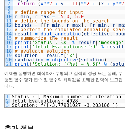
7
return
(
x*
*
2
+
y
–
11
)
*
*
2
+
(
x
+
y*
*
2
8
9
# define range for input
10
r_min
,
r_max
=
–
5.0
,
5.0
11
# define the bounds on the search
12
bounds
=
[
[
r_min
,
r_max
]
,
[
r_min
,
r_max
13
# perform the simulated annealing searc
14
result
=
dual_annealing
(
objective
,
boun
15
# summarize the result
16
print
(
‘Status : %s’
%
result
[
‘message’
]
17
print
(
‘Total Evaluations: %d’
%
result
[
18
# evaluate solution
19
solution
=
result
[
‘x’
]
20
evaluation
=
objective
(
solution
)
21
print
(
‘Solution: f(%s) = %.5f’
%
(
solut
예제를 실행하면 최적화가 수행되고 검색의 성공 또는 실패, 수
행된 함수 평가 횟수 및 함수의 최적값을 초래한 입력이 보고됩
니다.
1
Status : [‘Maximum number of iteration r
2
Total Evaluations: 4028
3
Solution: f([-3.77931027 -3.283186 ]) = 
추가 정보