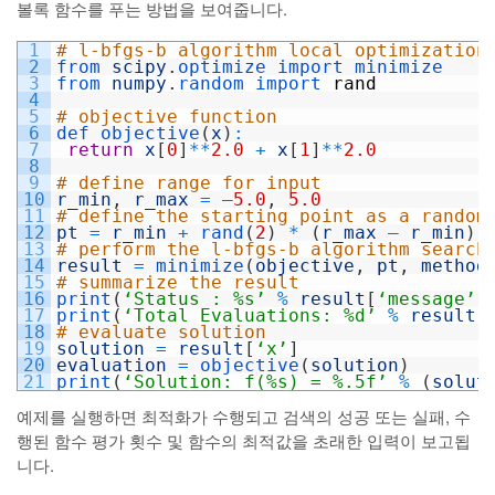
볼록 함수를 푸는 방법을 보여줍니다.
1
# l-bfgs-b algorithm local optimization
2
from 
scipy
.
optimize 
import 
minimize
3
from 
numpy
.
random 
import 
rand
4
5
# objective function
6
def 
objective
(
x
)
:
7
return
x
[
0
]
*
*
2.0
+
x
[
1
]
*
*
2.0
8
9
# define range for input
10
r_min
,
r_max
=
–
5.0
,
5.0
11
# define the starting point as a random
12
pt
=
r_min
+
rand
(
2
)
*
(
r_max
–
r_min
)
13
# perform the l-bfgs-b algorithm search
14
result
=
minimize
(
objective
,
pt
,
method
15
# summarize the result
16
print
(
‘Status : %s’
%
result
[
‘message’
]
17
print
(
‘Total Evaluations: %d’
%
result
[
18
# evaluate solution
19
solution
=
result
[
‘x’
]
20
evaluation
=
objective
(
solution
)
21
print
(
‘Solution: f(%s) = %.5f’
%
(
solut
예제를 실행하면 최적화가 수행되고 검색의 성공 또는 실패, 수
행된 함수 평가 횟수 및 함수의 최적값을 초래한 입력이 보고됩
니다.