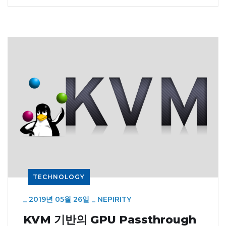
TECHNOLOGY
_
2019년 05월 26일
_
NEPIRITY
KVM 기반의 GPU Passthrough