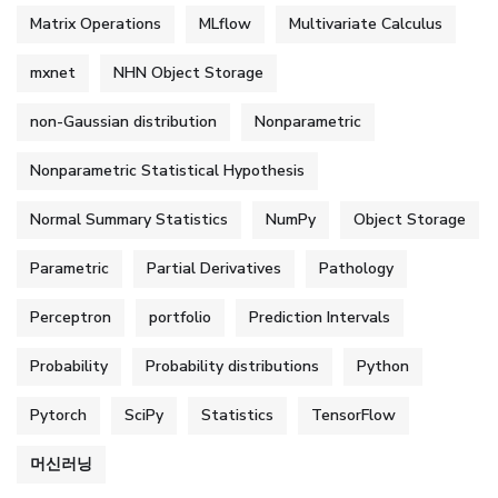
Matrix Operations
MLflow
Multivariate Calculus
mxnet
NHN Object Storage
non-Gaussian distribution
Nonparametric
Nonparametric Statistical Hypothesis
Normal Summary Statistics
NumPy
Object Storage
Parametric
Partial Derivatives
Pathology
Perceptron
portfolio
Prediction Intervals
Probability
Probability distributions
Python
Pytorch
SciPy
Statistics
TensorFlow
머신러닝