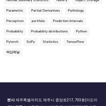
Normal Summary Statistics
NumPy
Object Storage
Parametric
Partial Derivatives
Pathology
Perceptron
portfolio
Prediction Intervals
Probability
Probability distributions
Python
Pytorch
SciPy
Statistics
TensorFlow
머신러닝
본사
제주특별자치도 제주시 중앙로217, 703호(이도이